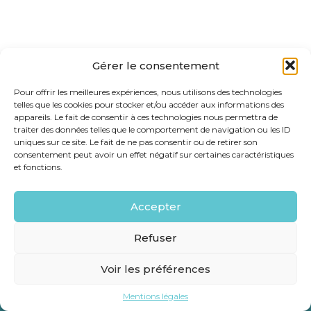
Gérer le consentement
Pour offrir les meilleures expériences, nous utilisons des technologies
telles que les cookies pour stocker et/ou accéder aux informations des
appareils. Le fait de consentir à ces technologies nous permettra de
traiter des données telles que le comportement de navigation ou les ID
uniques sur ce site. Le fait de ne pas consentir ou de retirer son
consentement peut avoir un effet négatif sur certaines caractéristiques
et fonctions.
Footer
29 PROMENADE DE LA RAMBLA 83270 SAINT CYR SUR
MER
Principale
Accepter
Linkedin
Refuser
Voir les préférences
Footer
Mentions légales
Plan du site
Mentions légales
Conception et réalisation
Classe 7