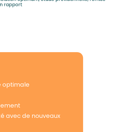
un rapport
té optimale
ssement
ité avec de nouveaux