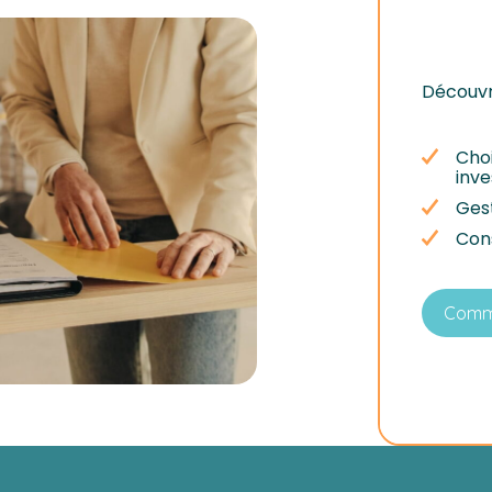
Découvr
Choi
inv
Gest
Cons
Comme