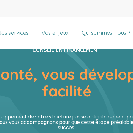
rincipal
os services
Vos enjeux
Qui sommes-nous ?
CONSEIL EN FINANCEMENT
lonté,
vous dévelo
facilité
eloppement de votre structure passe obligatoirement p
ous vous accompagnons pour que cette étape préalable s
succès.