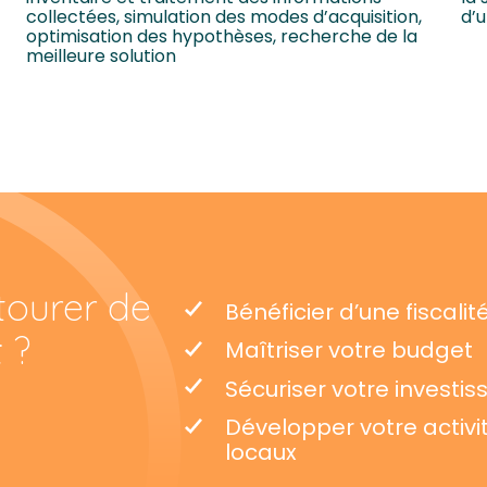
collectées, simulation des modes d’acquisition,
d’
optimisation des hypothèses, recherche de la
meilleure solution
tourer de
Bénéficier d’une fiscali
t
?
Maîtriser votre budget
Sécuriser votre investi
Développer votre activ
locaux