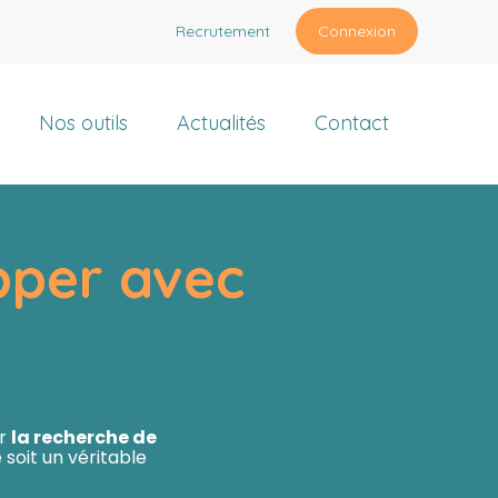
Recrutement
Connexion
Nos outils
Actualités
Contact
pper avec
ar
la recherche de
oit un véritable