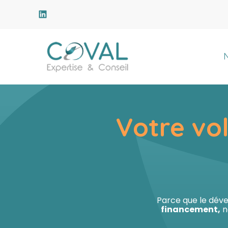
Subheader
P
N
Aller
au
contenu
Votre vo
Parce que le dév
financement,
n