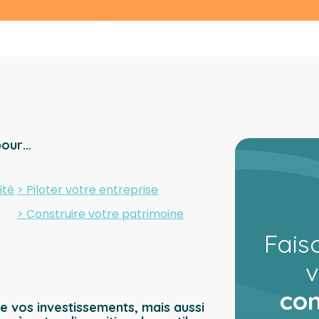
pour…
ité
> Piloter votre entreprise
> Construire votre patrimoine
Fais
v
con
 de vos investissements, mais aussi