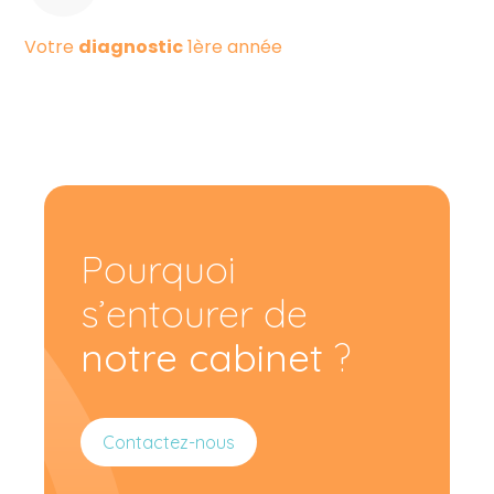
Votre
diagnostic
1ère année
Pourquoi
s’entourer de
notre cabinet
?
Contactez-nous