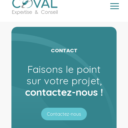
> Dématérialiser vos documents
Aller
au
contenu
CONTACT
Faisons le point
sur votre projet,
contactez-nous !
Contactez-nous