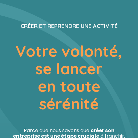
Comptabilité
Créer et reprendre une activité
Outils digitaux
CRÉER ET REPRENDRE UNE ACTIVITÉ
Fiscalité
Gérer votre quotidien
Simulateurs
Votre volonté,
Social
Piloter votre entreprise
se lancer
Juridique
Conseil en financements
en toute
Audit
Construire votre patrimoine
sérénité
Gestion administrative
Être prêt pour la facturation
électronique
Parce que nous savons que
créer son
entreprise est une étape cruciale
à franchir,