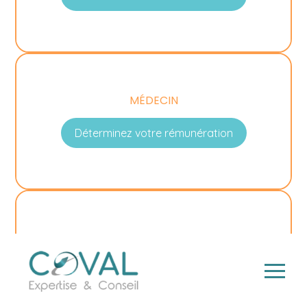
MÉDECIN
Déterminez votre rémunération
CHIRURGIEN-DENTISTE
Déterminez votre rémunération
Aller
au
contenu