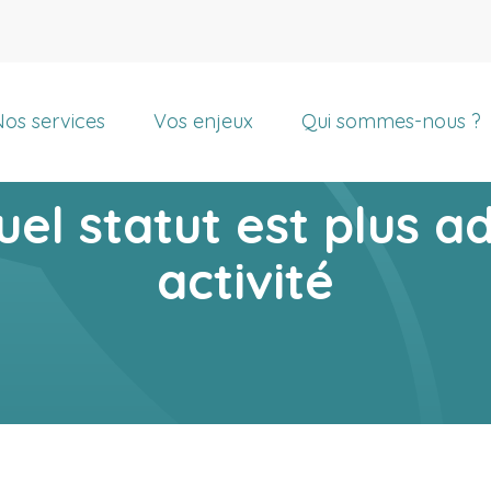
rincipal
os services
Vos enjeux
Qui sommes-nous ?
COMPARAISON DES STATUTS
el statut est plus a
activité