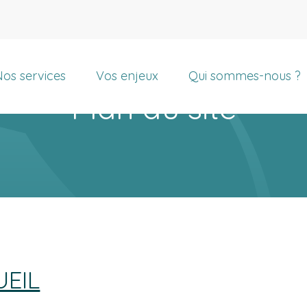
rincipal
os services
Vos enjeux
Qui sommes-nous ?
Plan du site
UEIL