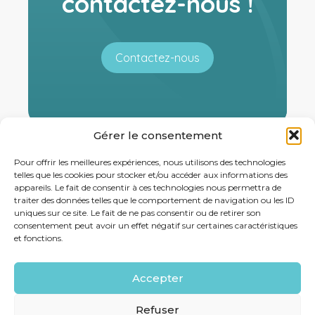
contactez-nous !
Contactez-nous
Gérer le consentement
Pour offrir les meilleures expériences, nous utilisons des technologies
telles que les cookies pour stocker et/ou accéder aux informations des
appareils. Le fait de consentir à ces technologies nous permettra de
traiter des données telles que le comportement de navigation ou les ID
uniques sur ce site. Le fait de ne pas consentir ou de retirer son
consentement peut avoir un effet négatif sur certaines caractéristiques
et fonctions.
Footer
29 PROMENADE DE LA RAMBLA 83270 SAINT CYR SUR
MER
Principale
Accepter
Linkedin
Refuser