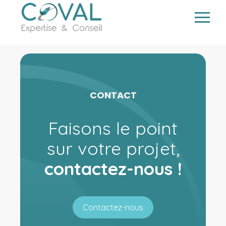
> Gérer vos ressources humaines
> Dématérialiser vos documents
Aller
au
contenu
CONTACT
Faisons le point
sur votre projet,
contactez-nous !
Contactez-nous