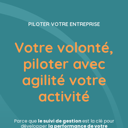
Comptabilité
Créer et reprendre une activité
Outils digitaux
PILOTER VOTRE ENTREPRISE
Fiscalité
Gérer votre quotidien
Simulateurs
Votre volonté,
Social
Piloter votre entreprise
piloter avec
Juridique
Conseil en financements
agilité votre
Audit
Construire votre patrimoine
activité
Gestion administrative
Être prêt pour la facturation
électronique
Parce que
le suivi de gestion
est la clé pour
développer
la performance de votre