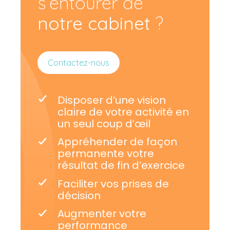
s’entourer de
notre cabinet
?
Contactez-nous
Disposer d’une vision
claire de votre activité en
un seul coup d’œil
Appréhender de façon
permanente votre
résultat de fin d’exercice
Faciliter vos prises de
décision
Augmenter votre
performance