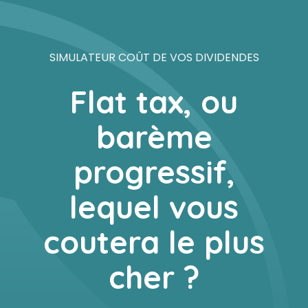
Comptabilité
Créer et reprendre une activité
Outils digitaux
SIMULATEUR COÛT DE VOS DIVIDENDES
Fiscalité
Gérer votre quotidien
Simulateurs
Flat tax, ou
Social
Piloter votre entreprise
barème
Juridique
Conseil en financements
progressif,
Audit
Construire votre patrimoine
lequel vous
coutera le plus
Gestion administrative
Être prêt pour la facturation
électronique
cher ?