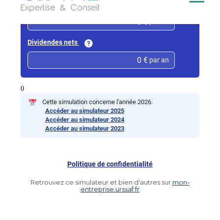
Aller
au
contenu
Retrouvez ce simulateur et bien d'autres sur
mon-
entreprise.urssaf.fr