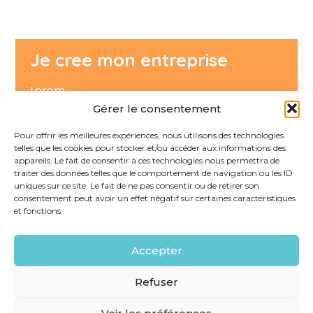
Je cree mon entreprise
Lorem
Gérer le consentement
Lien
Pour offrir les meilleures expériences, nous utilisons des technologies
telles que les cookies pour stocker et/ou accéder aux informations des
appareils. Le fait de consentir à ces technologies nous permettra de
traiter des données telles que le comportement de navigation ou les ID
uniques sur ce site. Le fait de ne pas consentir ou de retirer son
consentement peut avoir un effet négatif sur certaines caractéristiques
et fonctions.
Footer
29 PROMENADE DE LA RAMBLA 83270 SAINT CYR SUR
MER
Principale
Accepter
Linkedin
Refuser